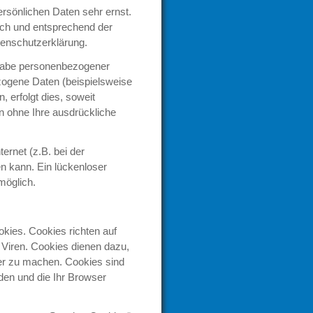
rsönlichen Daten sehr ernst.
ich und entsprechend der
enschutzerklärung.
ngabe personenbezogener
zogene Daten (beispielsweise
 erfolgt dies, soweit
en ohne Ihre ausdrückliche
ernet (z.B. bei der
n kann. Ein lückenloser
möglich.
okies. Cookies richten auf
Viren. Cookies dienen dazu,
rer zu machen. Cookies sind
den und die Ihr Browser