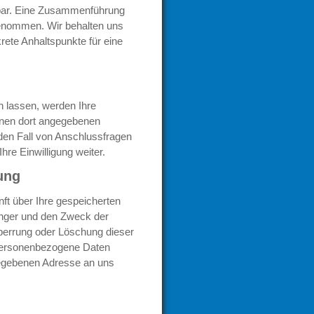
bar. Eine Zusammenführung
genommen. Wir behalten uns
rete Anhaltspunkte für eine
 lassen, werden Ihre
hnen dort angegebenen
den Fall von Anschlussfragen
hre Einwilligung weiter.
ung
ft über Ihre gespeicherten
nger und den Zweck der
perrung oder Löschung dieser
personenbezogene Daten
gegebenen Adresse an uns