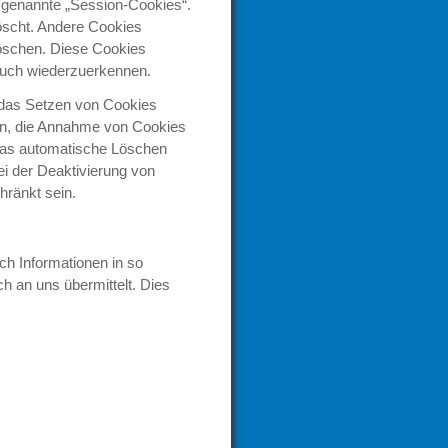
 genannte „Session-Cookies“.
̈scht. Andere Cookies
löschen. Diese Cookies
such wiederzuerkennen.
r das Setzen von Cookies
ben, die Annahme von Cookies
 das automatische Löschen
i der Deaktivierung von
ränkt sein.
ch Informationen in so
h an uns übermittelt. Dies